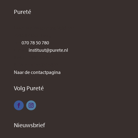
Pureté
Laan van Wateringse Veld 787
2548 BP Den Haag
Tel:
070 78 50 780
E-mail:
instituut@purete.nl
KvK nr: 59914009
BTW nr: 61543305B02
Naar de contactpagina
Volg Pureté
Nieuwsbrief