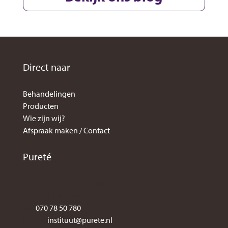
Direct naar
Behandelingen
Producten
Wie zijn wij?
Afspraak maken / Contact
Pureté
Laan van Wateringse Veld 787
2548 BP Den Haag
Tel:
070 78 50 780
E-mail:
instituut@purete.nl