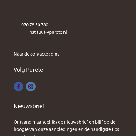
Laan van Wateringse Veld 787
2548 BP Den Haag
Tel:
070 78 50 780
E-mail:
instituut@purete.nl
KvK nr: 59914009
BTW nr: 61543305B02
Naar de contactpagina
Volg Pureté
Nieuwsbrief
Ontvang maandelijks de nieuwsbrief en blijf op de
hoogte van onze aanbiedingen en de handigste tips