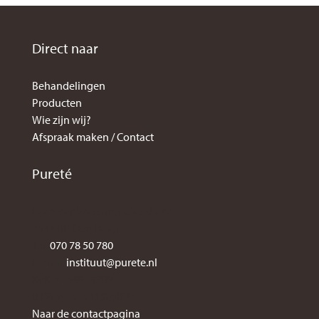
Direct naar
Behandelingen
Producten
Wie zijn wij?
Afspraak maken / Contact
Pureté
Laan van Wateringse Veld 787
2548 BP Den Haag
Tel:
070 78 50 780
E-mail:
instituut@purete.nl
KvK nr: 59914009
BTW nr: 61543305B02
Naar de contactpagina