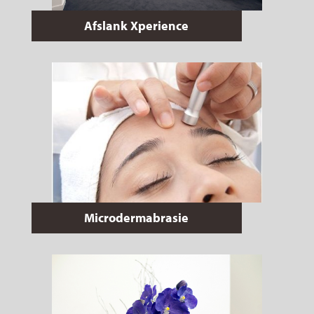
Afslank Xperience
Microdermabrasie